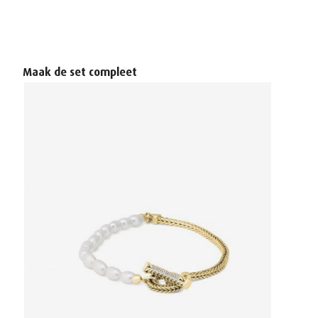
Productgalerij overslaan
Maak de set compleet