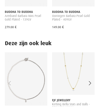
BUDDHA TO BUDDHA
BUDDHA TO BUDDHA
Armband Barbara Mini Pearl
Oorringen Barbara Pearl Gold
Gold Plated - 139GV
Plated - 409GV
279.00 €
149.00 €
Deze zijn ook leuk
-40
SIF J
Ketti
plate
CZ-YG
195.0
FJF JEWELLERY
Ketting Bella Stars and Balls -