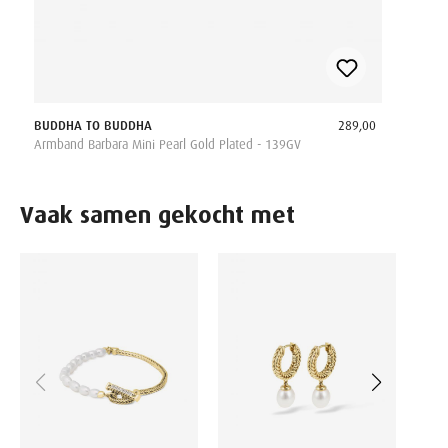
BUDDHA TO BUDDHA
289,00
Armband Barbara Mini Pearl Gold Plated - 139GV
Vaak samen gekocht met
BUDD
Armba
Sterli
189.0