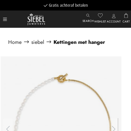
Gratis achteraf betalen
SEARCH
WISHLIST
ACCOUNT
CART
Home
siebel
Kettingen met hanger
Afbeeldingengalerij overslaan