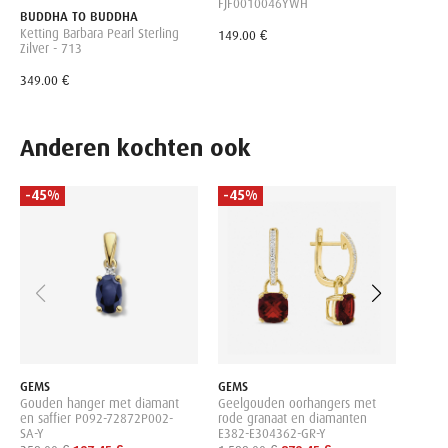
FJF0010046YWH
BUDDHA TO BUDDHA
Ketting Barbara Pearl Sterling
149.00 €
Zilver - 713
349.00 €
Anderen kochten ook
-45%
-45%
-45
GEMS
Geelg
en di
EM-Y
575.0
GEMS
GEMS
Gouden hanger met diamant
Geelgouden oorhangers met
en saffier P092-72872P002-
rode granaat en diamanten
SA-Y
E382-E304362-GR-Y