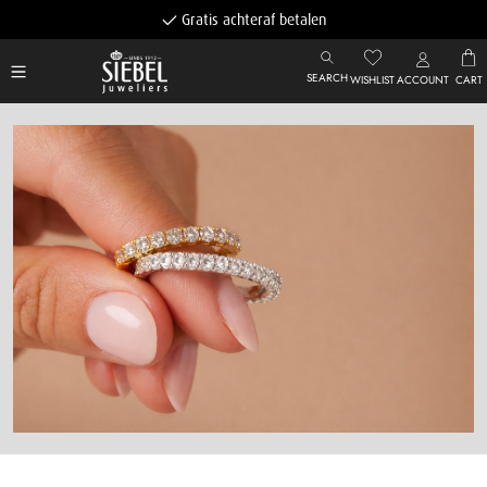
Gratis achteraf betalen
SEARCH
WISHLIST
ACCOUNT
CART