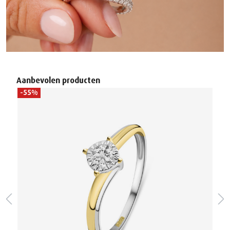
Productgalerij overslaan
Aanbevolen producten
-55%