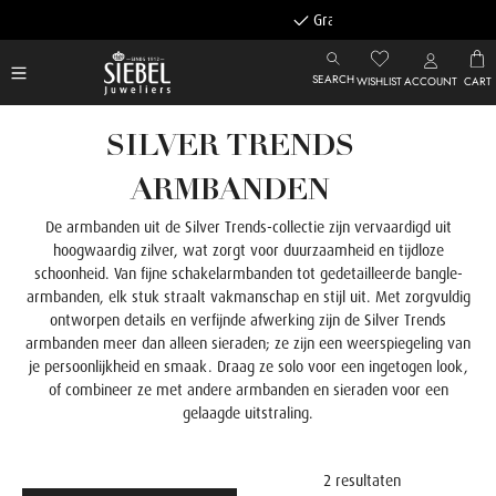
Gratis achteraf betalen
SEARCH
WISHLIST
ACCOUNT
CART
SILVER TRENDS
ARMBANDEN
De armbanden uit de Silver Trends-collectie zijn vervaardigd uit
hoogwaardig zilver, wat zorgt voor duurzaamheid en tijdloze
schoonheid. Van fijne schakelarmbanden tot gedetailleerde bangle-
armbanden, elk stuk straalt vakmanschap en stijl uit.
Met zorgvuldig
ontworpen details en verfijnde afwerking zijn de Silver Trends
armbanden meer dan alleen sieraden; ze zijn een weerspiegeling van
je persoonlijkheid en smaak. Draag ze solo voor een ingetogen look,
of combineer ze met andere armbanden en sieraden voor een
gelaagde uitstraling.
2 resultaten