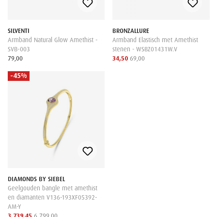
SILVENTI
BRONZALLURE
Armband Natural Glow Amethist -
Armband Elastisch met Amethist
SVB-003
stenen - WSBZ01431W.V
79,00
34,50
69,00
-45%
DIAMONDS BY SIEBEL
Geelgouden bangle met amethist
en diamanten V136-193XF05392-
AM-Y
3 739,45
6 799,00