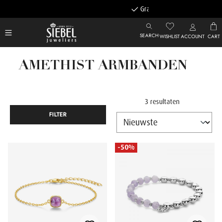
Gratis achteraf betalen
SEARCH
WISHLIST
ACCOUNT
CART
AMETHIST ARMBANDEN
3 resultaten
FILTER
-50%