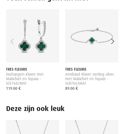
TRES 
Armba
zilve
Topaa
149.0
TRES FLEURIE
TRES FLEURIE
Oorhangers Klaver met
Armband Klaver sterling zilver
Malachiet en Topaas -
met Malachiet en Topaas -
SCE7682MAT
SCB7663MAT
119.00 €
89.00 €
Deze zijn ook leuk
TRES 
Kettin