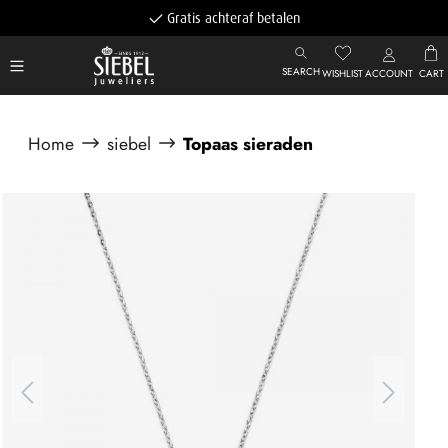
Gratis achteraf betalen
SEARCH
WISHLIST
ACCOUNT
CART
Home
siebel
Topaas sieraden
Afbeeldingengalerij overslaan