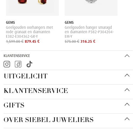
GEMS
GEMS
Geelgouden oorhangers met
Geelgouden hanger smaragd
rode granaat en diamanten
en diamanten P382-P304204-
E382-E304362-GR-Y
EM-Y
1,599.00 €
879.45 €
575.00 €
316.25 €
KLANTENSERVICE
UITGELICHT
KLANTENSERVICE
GIFTS
OVER SIEBEL JUWELIERS