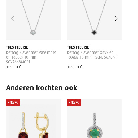
met T
89.00
TRES FLEURIE
TRES FLEURIE
Ketting Klaver met Parelmoer
Ketting Klaver met Onyx en
en Topaas 10 mm -
Topaas 10 mm - SCN7667ONT
SCN7668MOPT
109.00 €
109.00 €
Anderen kochten ook
-45%
-45%