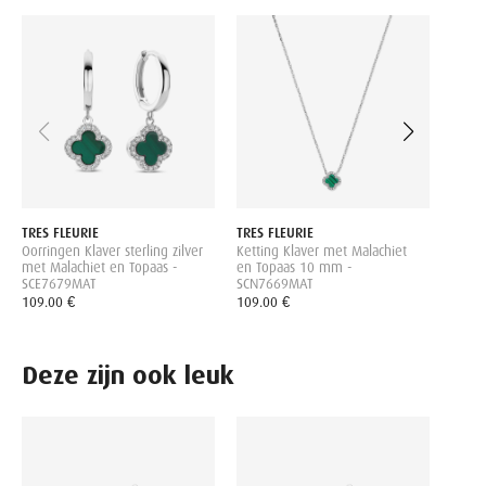
TRES 
Oorkn
zilve
- SC
89.00
TRES FLEURIE
TRES FLEURIE
Oorringen Klaver sterling zilver
Ketting Klaver met Malachiet
met Malachiet en Topaas -
en Topaas 10 mm -
SCE7679MAT
SCN7669MAT
109.00 €
109.00 €
Deze zijn ook leuk
-50
FAVO
Armba
FS99