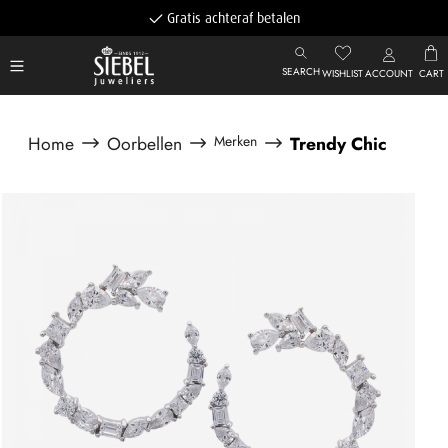
Gratis achteraf betalen
SEARCH
WISHLIST
ACCOUNT
CART
Home
Oorbellen
Merken
Trendy Chic
Afbeeldingengalerij overslaan