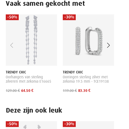
Vaak samen gekocht met
-50%
-30%
-30
TRENDY CHIC
TRENDY CHIC
TREND
Oorhangers van sterling
Oorringen sterling zilver met
Oorri
zilveren met zirkonia E16665
zirkonia 19.5 mm - TCE19138
129.00 €
64.50 €
119.00 €
83.30 €
89.00
Deze zijn ook leuk
-50%
-30%
-50