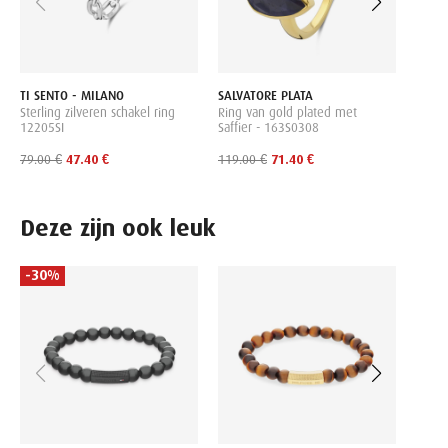
TI SENTO - MILANO
SALVATORE PLATA
Sterling zilveren schakel ring
Ring van gold plated met
12205SI
Saffier - 163S0308
79.00 €
47.40 €
119.00 €
71.40 €
Deze zijn ook leuk
-30%
-30
TOMM
Krale
TJ27
59.00