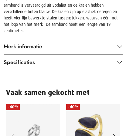
armband is vervaardigd uit Sodaliet en de kralen hebben
verschillende tinten blauw. De kralen zijn op elastiek geregen en
heeft vier fijn bewerkte stalen tussenstukken, waarvan één met
het logo van het merk. De armband heeft een lengte van 19
centimeter.
Merk informatie
Specificaties
Vaak samen gekocht met
-40%
-40%
-50
ISABE
Zilve
moiss
diam
199.0