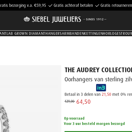
ratis bezorging v.a. €59,95
Gratis achteraf betalen
Gratis retourneren
ANT
LAB GROWN DIAMANT
HANGERS
ARMBANDEN
KETTINGEN
HORLOGES
TROU
THE AUDREY COLLECTIO
Oorhangers van sterling zi
Betaal in 3 delen van
21,50
met 0% re
64,50 ‌
129,00 ‌
Op voorraad
Voor 3 uur besteld morgen bezorgd