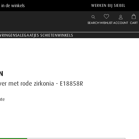
 in de winkels
WERKEN BIJ SIEBEL
SEARCH
WISHLIST
ACCOUNT
CART
WRINGEN
SALE
GAATJES SCHIETEN
WINKELS
N
lver met rode zirkonia - E18858R
nte