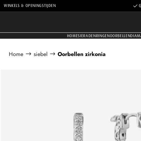
WINKELS & OPENINGSTIJDEN
G
HOME
SIERADEN
RINGEN
OORBELLEN
DIAM
Home
siebel
Oorbellen zirkonia
Afbeeldingengalerij overslaan