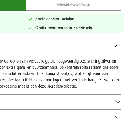
WINKELVOORRAAD
gratis achteraf betalen
Gratis retourneren in de winkels
 Collection zijn vervaardigd uit hoogwaardig 925 sterling zilver en
or extra glans en duurzaamheid. De centrale rode radiant geslepen
door schitterende witte zirkonia steentjes, wat zorgt voor een
ntwerp bestaat uit klassieke oorringen met verfijnde hangers, wat deze
toevoeging maakt aan deze sieradencollectie.