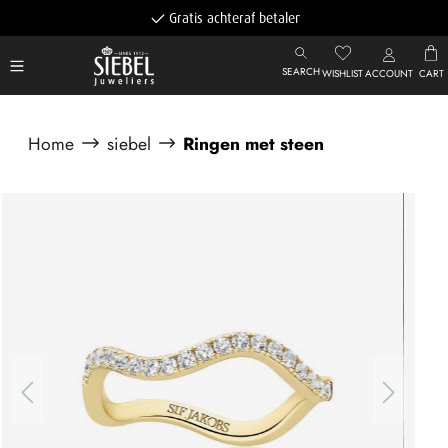
Gratis achteraf betalen
SEARCH
WISHLIST
ACCOUNT
CART
Home
siebel
Ringen met steen
Afbeeldingengalerij overslaan