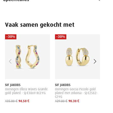
Vaak samen gekocht met
-30%
-30%
-30
SIF J
Oorha
gold 
199.0
SIF JAKOBS
SIF JAKOBS
Oorringen Ellera Waves Grande
Oorringen Goccia Piccolo gold
gold plated - SJ-E3869-XCZ-YG
plated met zirkonia - SJ-E2582-
CZ-YG
135.00 €
94.50 €
129.00 €
90.30 €