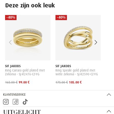
Deze zijn ook leuk
-40%
-40%
-40
SIF J
Ring 
met g
R386
119.0
SIF JAKOBS
SIF JAKOBS
Ring Carrara gold plated met
Ring Spirale gold plated met
Zirkonia - SJ-R2476-CZ-YG
witte zirkonia - SJ-R2590-CZ-YG
165.00 €
99.00 €
175.00 €
105.00 €
KLANTENSERVICE
UITGELICHT