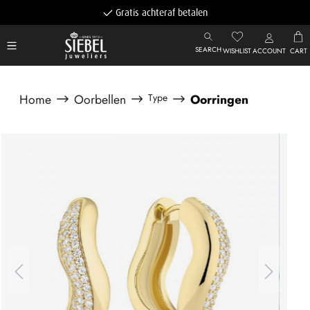
Gratis achteraf betalen
SEARCH
WISHLIST
ACCOUNT
CART
Home
Oorbellen
Type
Oorringen
Afbeeldingengalerij overslaan