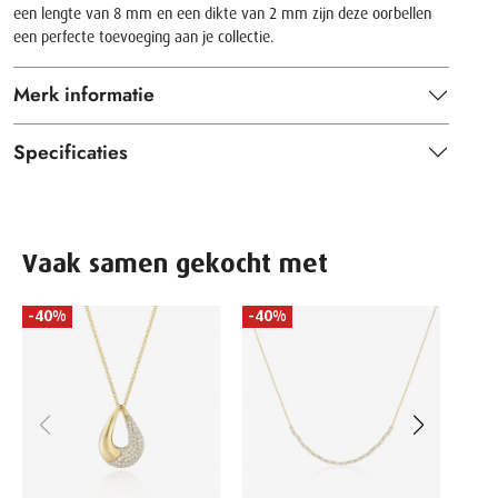
een lengte van 8 mm en een dikte van 2 mm zijn deze oorbellen
een perfecte toevoeging aan je collectie.
Merk informatie
Specificaties
Vaak samen gekocht met
-40%
-40%
-40
SIF J
Ketti
Zirko
179.0