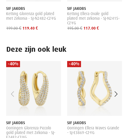
SIF JAKOBS
SIF JAKOBS
Ketting Glorenza gold plated
Ketting Ellera Ovale gold
met Zirkonia - SJ-N2482-CZ-YG
plated met zirkonia - SJ-N2415-
CZ-YG
199.00 €
119.40 €
195.00 €
117.00 €
Deze zijn ook leuk
-40%
-40%
-40
SIF J
Oorri
plate
CZ-YG
215.0
SIF JAKOBS
SIF JAKOBS
Oorringen Glorenza Piccolo
Oorringen Ellera Waves Grande
gold plated met Zirkonia - SJ-
- SJ-E3869-CZ-YG
E2482-CZ-YG