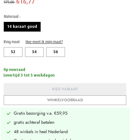
616,77 ‌
979,00 ‌
Materiaal :
14 karaat goud
Ring maat
Hoe meet ik mijn maat?
52
54
56
Op voorraad
Levertijd 3 tot 5 werkdagen
KIES VARIANT
WINKELVOORRAAD
Gratis bezorging v.a. €59,95
gratis achteraf betalen
48 winkels in heel Nederland