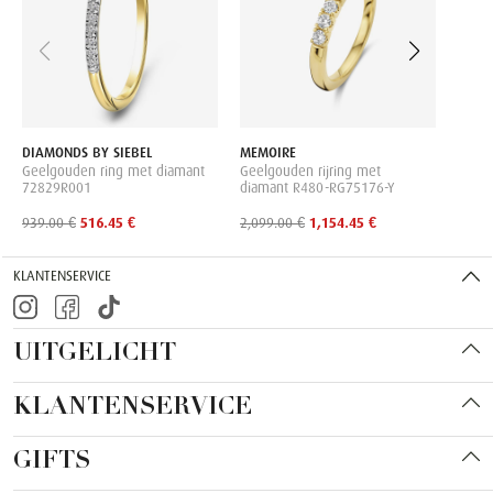
805.0
DIAMONDS BY SIEBEL
MEMOIRE
Geelgouden ring met diamant
Geelgouden rijring met
72829R001
diamant R480-RG75176-Y
939.00 €
516.45 €
2,099.00 €
1,154.45 €
KLANTENSERVICE
UITGELICHT
KLANTENSERVICE
GIFTS