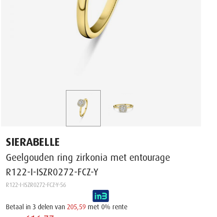
SIERABELLE
Geelgouden ring zirkonia met entourage
R122-I-ISZR0272-FCZ-Y
R122-I-ISZR0272-FCZ-Y-56
Betaal in 3 delen van
205,59
met 0% rente