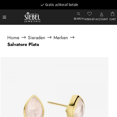
Gratis achteraf betalen
SEARCH
WISHLIST
ACCOUNT
CART
Home
Sieraden
Merken
Salvatore Plata
Afbeeldingengalerij overslaan