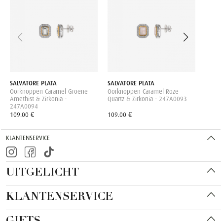
Oorkn
FJF0
149.0
SALVATORE PLATA
SALVATORE PLATA
Oorknoppen Caramel Groene
Oorknoppen Caramel Roze
Amethist & Zirkonia -
Quartz & Zirkonia - 247A0093
247A0094
109.00 €
109.00 €
KLANTENSERVICE
UITGELICHT
KLANTENSERVICE