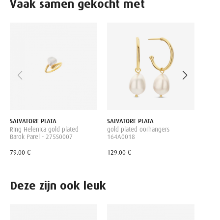
Vaak samen gekocht met
SALVA
Oorha
met p
89.00
SALVATORE PLATA
SALVATORE PLATA
Ring Helenica gold plated
gold plated oorhangers
Barok Parel - 275S0007
164A0018
79.00 €
129.00 €
Deze zijn ook leuk
FJF J