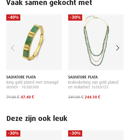
Vaak samen gekocht met
-40%
-30%
SALVA
Oorkn
met T
109.0
SALVATORE PLATA
SALVATORE PLATA
Ring gold plated met Smaragd
Kralenketting van gold plated
stenen - 163S0300
en malachiet 163C0155
79.00 €
47.40 €
349.00 €
244.30 €
Deze zijn ook leuk
-30%
-30%
SILVE