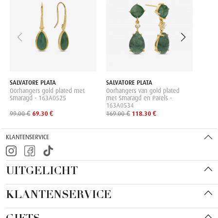
Oorha
State
139.0
SALVATORE PLATA
SALVATORE PLATA
Oorhangers gold plated met
Oorhangers van gold plated
Smaragd - 163A0525
met Smaragd en Parels -
163A0534
99.00 €
69.30 €
169.00 €
118.30 €
KLANTENSERVICE
UITGELICHT
KLANTENSERVICE