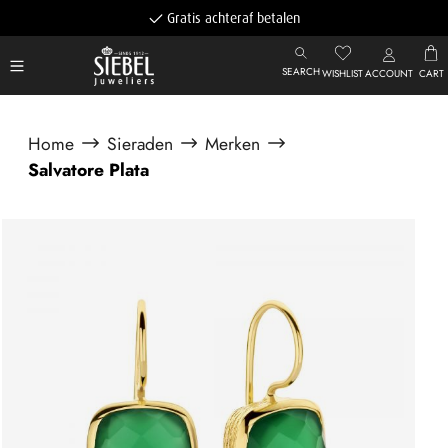
Gratis achteraf betalen
SEARCH
WISHLIST
ACCOUNT
CART
Home
Sieraden
Merken
Salvatore Plata
Afbeeldingengalerij overslaan