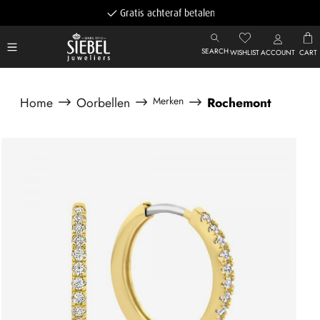
Gratis achteraf betalen
SEARCH
WISHLIST
ACCOUNT
CART
Home
Oorbellen
Merken
Rochemont
Afbeeldingengalerij overslaan