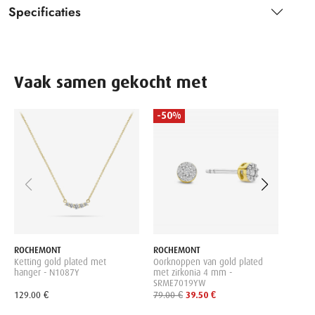
Specificaties
Vaak samen gekocht met
-50%
SALVA
gold 
blauw
169.0
ROCHEMONT
ROCHEMONT
Ketting gold plated met
Oorknoppen van gold plated
hanger - N1087Y
met zirkonia 4 mm -
SRME7019YW
129.00 €
79.00 €
39.50 €