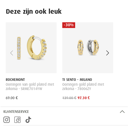
Deze zijn ook leuk
-30%
PURE
Oorri
2013
149.0
ROCHEMONT
TI SENTO - MILANO
Oorringen van gold plated met
Oorringen gold plated met
zirkonia - SRME7014YW
zirkonia - 78006ZY
69.00 €
139.00 €
97.30 €
KLANTENSERVICE