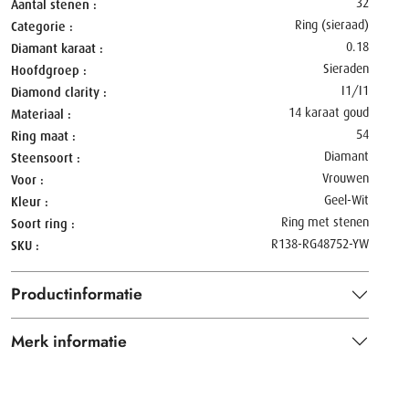
32
Aantal stenen
Ring (sieraad)
Categorie
0.18
Diamant karaat
Sieraden
Hoofdgroep
I1/I1
Diamond clarity
14 karaat goud
Materiaal
54
Ring maat
Diamant
Steensoort
Vrouwen
Voor
Geel-Wit
Kleur
Ring met stenen
Soort ring
R138-RG48752-YW
SKU
Productinformatie
Merk informatie