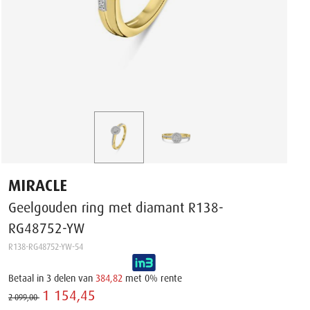
MIRACLE
Geelgouden ring met diamant R138-
RG48752-YW
R138-RG48752-YW-54
Betaal in 3 delen van
384,82
met 0% rente
1 154,45 ‌
2 099,00 ‌