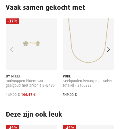
Vaak samen gekocht met
-37%
-50
ROCH
Oorkn
met z
SRME
79.00
BY NIKKI
PURE
Oorknoppen bloem van
Geelgouden ketting met Anker
geelgoud met zirkonia BN2180
schakel - 2100322
169.00 €
106.47 €
549.00 €
Deze zijn ook leuk
-45%
-45%
-55