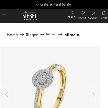
Gratis achteraf betalen
SEARCH
WISHLIST
ACCOUNT
CART
Home
Ringen
Merken
Miracle
Afbeeldingengalerij overslaan