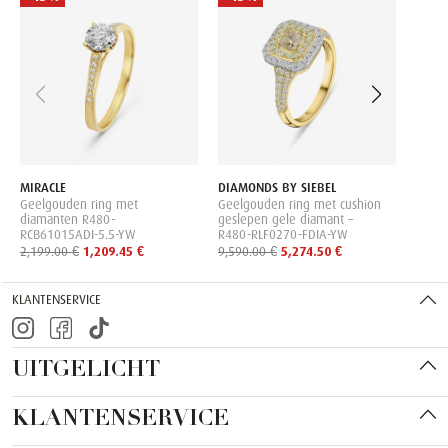
MILL
Witgo
grown
MLN0
3,499
MIRACLE
DIAMONDS BY SIEBEL
Geelgouden ring met
Geelgouden ring met cushion
diamanten R480-
geslepen gele diamant –
RCB61015ADI-5.5-YW
R480-RLF0270-FDIA-YW
2,199.00 €
1,209.45 €
9,590.00 €
5,274.50 €
KLANTENSERVICE
UITGELICHT
KLANTENSERVICE