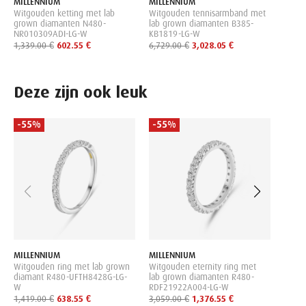
MILLENNIUM
MILLENNIUM
Witgouden ketting met lab
Witgouden tennisarmband met
grown diamanten N480-
lab grown diamanten B385-
NR010309ADI-LG-W
KB1819-LG-W
1,339.00 €
602.55 €
6,729.00 €
3,028.05 €
Deze zijn ook leuk
-55%
-55%
-55
MILL
Witgo
Ovaal
Diama
FLG-
5,449
MILLENNIUM
MILLENNIUM
Witgouden ring met lab grown
Witgouden eternity ring met
diamant R480-UFTH8428G-LG-
lab grown diamanten R480-
W
RDF21922A004-LG-W
1,419.00 €
638.55 €
3,059.00 €
1,376.55 €