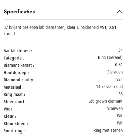
Specificaties
37 briljant geslepen lab diamanten, kleur F, helderheid VS1, 0.81
karaat
34
Aantal stenen
Ring (sieraad)
Categorie
0.81
Diamant karaat
Sieraden
Hoofdgroep
VS1
Diamond clarity
14 karaat goud
Materiaal
58
Ring maat
Lab grown diamant
Steensoort
Vrouwen
Voor
Wit
Kleur
Wit
Kleur steen
Ring met stenen
Soort ring