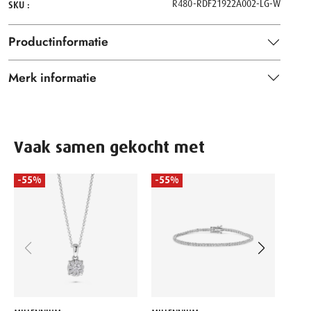
R480-RDF21922A002-LG-W
SKU
Productinformatie
Merk informatie
Vaak samen gekocht met
-55%
-55%
-55
MILL
Witgo
lab g
KB39
23,37