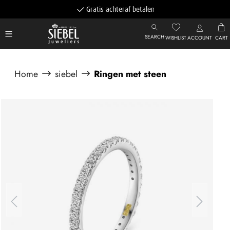
Gratis achteraf betalen
SEARCH
WISHLIST
ACCOUNT
CART
Home
siebel
Ringen met steen
Afbeeldingengalerij overslaan