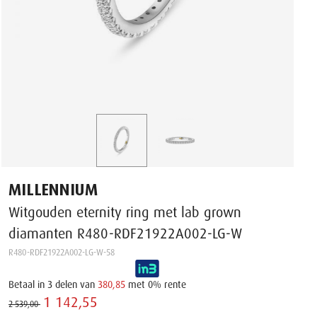
MILLENNIUM
Witgouden eternity ring met lab grown
diamanten R480-RDF21922A002-LG-W
R480-RDF21922A002-LG-W-58
Betaal in 3 delen van
380,85
met 0% rente
1 142,55 ‌
2 539,00 ‌