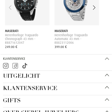
299.0
MASERATI
MASERATI
Herenhorloge Traguardo
Herenhorloge Traguardo
Chronograph 43 mm -
Automatic 43 mm -
R8871612047
R8823112006
249.00 €
399.00 €
KLANTENSERVICE
UITGELICHT
KLANTENSERVICE
GIFTS