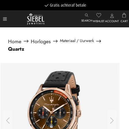
Gratis achteraf betalen
SEARCH
WISHLIST
ACCOUNT
CART
Home
Horloges
Materiaal / Uurwerk
Quartz
Afbeeldingengalerij overslaan