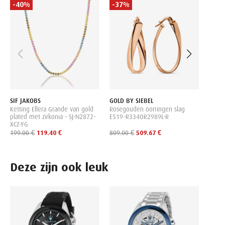
-40%
-37%
-37
VALE
Geelg
R173
419.0
SIF JAKOBS
GOLD BY SIEBEL
Ketting Ellera Grande van gold
Rosegouden oorringen slag
plated met zirkonia - SJ-N2872-
E519-R334OR2989L-R
XCZ-YG
199.00 €
119.40 €
809.00 €
509.67 €
Deze zijn ook leuk
MASE
Heren
Set 