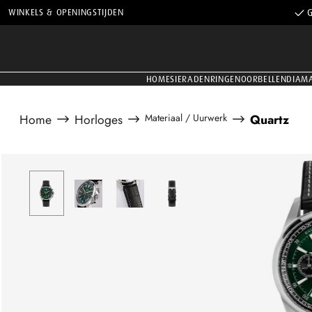
WINKELS & OPENINGSTIJDEN
G
HOME
SIERADEN
RINGEN
OORBELLEN
DIAM
Home
Horloges
Materiaal / Uurwerk
Quartz
Afbeeldingengalerij overslaan