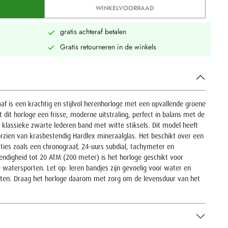
WINKELVOORRAAD
gratis achteraf betalen
Gratis retourneren in de winkels
f is een krachtig en stijlvol herenhorloge met een opvallende groene
 dit horloge een frisse, moderne uitstraling, perfect in balans met de
de klassieke zwarte lederen band met witte stiksels. Dit model heeft
zien van krasbestendig Hardlex mineraalglas. Het beschikt over een
ies zoals een chronograaf, 24-uurs subdial, tachymeter en
digheid tot 20 ATM (200 meter) is het horloge geschikt voor
watersporten. Let op: leren bandjes zijn gevoelig voor water en
slijten. Draag het horloge daarom met zorg om de levensduur van het