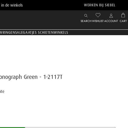
 in de winkels
WERKEN BIJ SIEBEL
SEARCH
WISHLIST
ACCOUNT
CART
WRINGEN
SALE
GAATJES SCHIETEN
WINKELS
ronograph Green - 1-2117T
nte