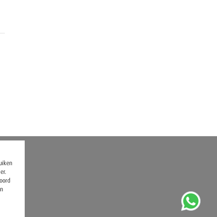
ruiken
er.
koord
en