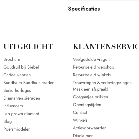
Specificaties
UITGELICHT
KLANTENSERVI
Brochure
Veelgestelde vragen
Goudruil bij Siebel
Retourbeleid webshop
Cadeaukaarten
Retourbeleid winkels
Buddha to Buddha sieraden
Trouwringen & verlovingsringen -
Maak een afspraak!
Seiko horloges
Oorgaatjes prikken
Diamanten sieraden
Openingstijden
Influencers
Contact
Lab grown diamant
Winkels
Blog
Actievoorwaarden
Poetsmiddelen
Disclaimer