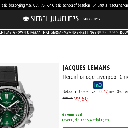
ratis bezorging v.a. €59,95
Gratis achteraf betalen
Gratis retourneren
HORLOGES
ANT
LAB GROWN DIAMANT
HANGERS
ARMBANDEN
KETTINGEN
TROU
JACQUES LEMANS
Herenhorloge Liverpool Ch
Betaal in 3 delen van
33,17
met 0% re
99,50 ‌
199,00 ‌
Op voorraad
Levertijd 3 tot 5 werkdagen