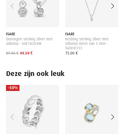
ISARE
ISARE
Oorringen sterling zilver met
Kettitng sterling zilver met
zirkonia - SGE18203W
zirkonia steen van 3 mm -
SGN18133
89.00 €
44.50 €
75.00 €
Deze zijn ook leuk
-50%
-50
ELEN
Sterli
39.00