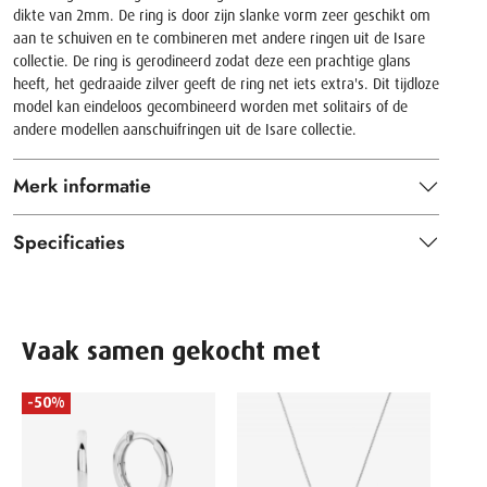
dikte van 2mm. De ring is door zijn slanke vorm zeer geschikt om
aan te schuiven en te combineren met andere ringen uit de Isare
collectie. De ring is gerodineerd zodat deze een prachtige glans
heeft, het gedraaide zilver geeft de ring net iets extra's. Dit tijdloze
model kan eindeloos gecombineerd worden met solitairs of de
andere modellen aanschuifringen uit de Isare collectie.
Merk informatie
Specificaties
Vaak samen gekocht met
-50%
G-SH
Heren
GPR-
499.0