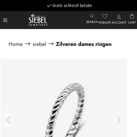
Gratis achteraf betalen
SEARCH
WISHLIST
ACCOUNT
CART
Home
siebel
Zilveren dames ringen
Afbeeldingengalerij overslaan