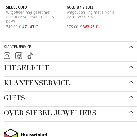
SIEBEL GOLD
GOLD BY SIEBEL
Witgouden ring gezet met
Witgouden ring met zirkonia
zirkonia R745-RMDD01-0506-
R210-59733Z-W
00-W
749.00 €
471.87 €
575.00 €
362.25 €
KLANTENSERVICE
UITGELICHT
KLANTENSERVICE
GIFTS
OVER SIEBEL JUWELIERS