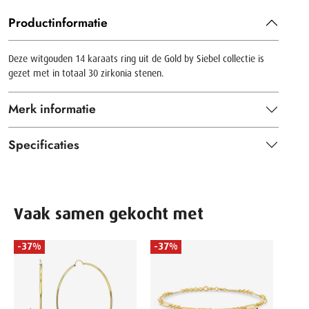
Productinformatie
Deze witgouden 14 karaats ring uit de Gold by Siebel collectie is
gezet met in totaal 30 zirkonia stenen.
Merk informatie
Specificaties
Vaak samen gekocht met
-37%
-37%
-37
GOLD 
Geel
1,119