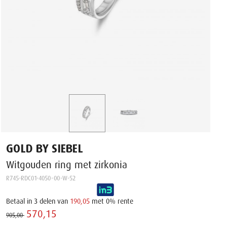
GOLD BY SIEBEL
Witgouden ring met zirkonia
R745-RDC01-4050-00-W-52
Betaal in 3 delen van
190,05
met 0% rente
570,15 ‌
905,00 ‌