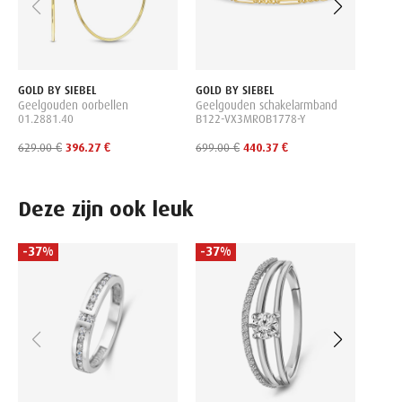
GOLD BY SIEBEL
GOLD BY SIEBEL
Geelgouden oorbellen
Geelgouden schakelarmband
01.2881.40
B122-VX3MROB1778-Y
629.00 €
396.27 €
699.00 €
440.37 €
Deze zijn ook leuk
-37%
-37%
-45
MIRA
Witgo
R092
1,299