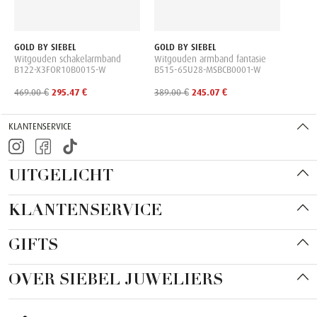
GOLD BY SIEBEL
GOLD BY SIEBEL
Witgouden schakelarmband
Witgouden armband fantasie
B122-X3FOR10B0015-W
B515-65U28-MSBCB0001-W
469.00 €
295.47 €
389.00 €
245.07 €
KLANTENSERVICE
UITGELICHT
KLANTENSERVICE
GIFTS
OVER SIEBEL JUWELIERS