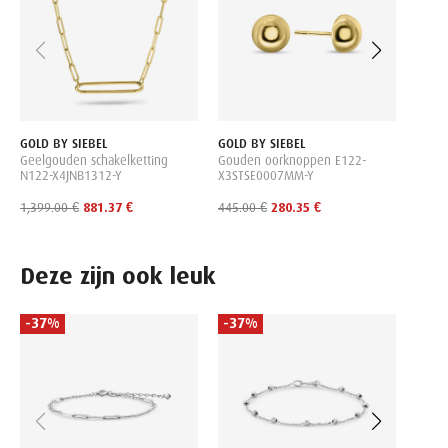
650.0
GOLD BY SIEBEL
GOLD BY SIEBEL
Geelgouden schakelketting
Gouden oorknoppen E122-
N122-X4JNB1312-Y
X3STSE0007MM-Y
1,399.00 €
881.37 €
445.00 €
280.35 €
Deze zijn ook leuk
-37%
-37%
SIF J
Tenni
gold 
135.0