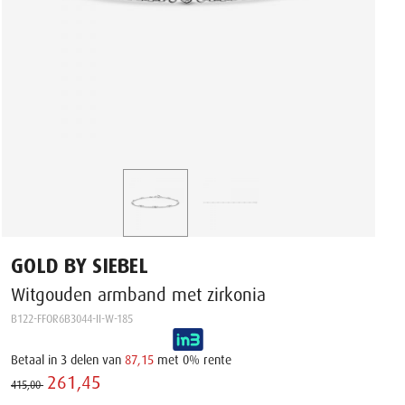
GOLD BY SIEBEL
Witgouden armband met zirkonia
B122-FFOR6B3044-II-W-185
Betaal in 3 delen van
87,15
met 0% rente
261,45 ‌
415,00 ‌