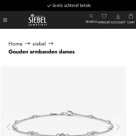
Gratis achteraf betalen
SEARCH
WISHLIST
ACCOUNT
CART
Home
siebel
Gouden armbanden dames
Afbeeldingengalerij overslaan