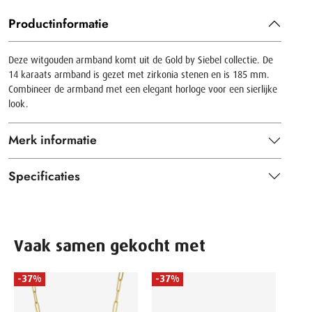
Productinformatie
Deze witgouden armband komt uit de Gold by Siebel collectie. De
14 karaats armband is gezet met zirkonia stenen en is 185 mm.
Combineer de armband met een elegant horloge voor een sierlijke
look.
Merk informatie
Specificaties
Vaak samen gekocht met
-37%
-37%
SEIKO
Dames
Time 