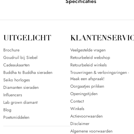
Specificaties
UITGELICHT
KLANTENSERVI
Brochure
Veelgestelde vragen
Goudruil bij Siebel
Retourbeleid webshop
Cadeaukaarten
Retourbeleid winkels
Buddha to Buddha sieraden
Trouwringen & verlovingsringen -
Maak een afspraak!
Seiko horloges
Oorgaatjes prikken
Diamanten sieraden
Openingstijden
Influencers
Contact
Lab grown diamant
Winkels
Blog
Actievoorwaarden
Poetsmiddelen
Disclaimer
Algemene voorwaarden