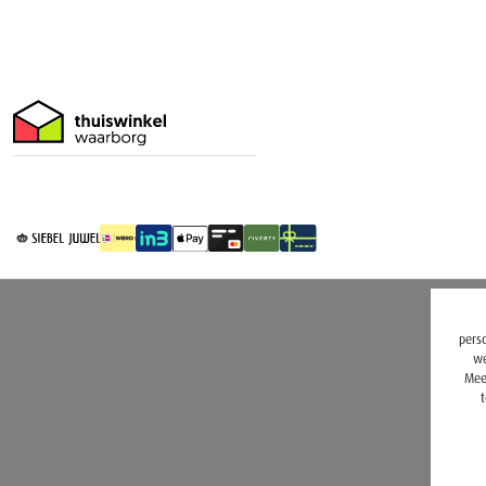
perso
we
Mee
t