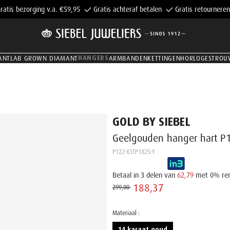
ratis bezorging v.a. €59,95
Gratis achteraf betalen
Gratis retourneren
HANGERS
ANT
LAB GROWN DIAMANT
ARMBANDEN
KETTINGEN
HORLOGES
TROU
GOLD BY SIEBEL
Geelgouden hanger hart P
P122-X3TP1825-Y
Betaal in 3 delen van
62,79
met 0% re
188,37 ‌
299,00 ‌
Materiaal :
14 karaat goud