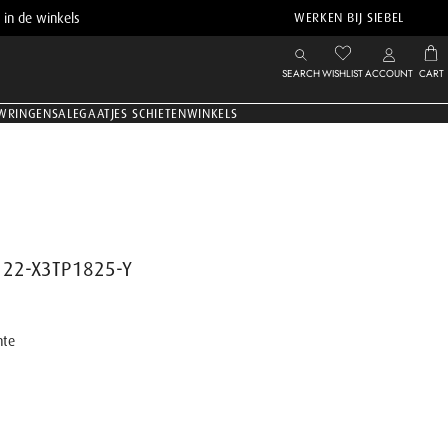
 in de winkels
WERKEN BIJ SIEBEL
SEARCH
WISHLIST
ACCOUNT
CART
WRINGEN
SALE
GAATJES SCHIETEN
WINKELS
122-X3TP1825-Y
nte