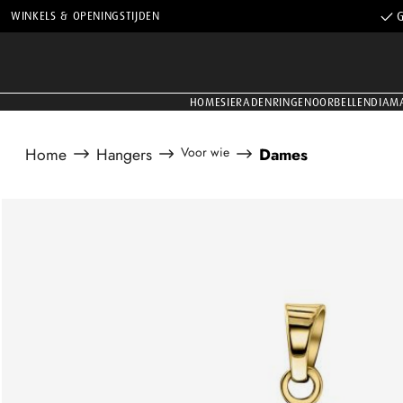
WINKELS & OPENINGSTIJDEN
G
HOME
SIERADEN
RINGEN
OORBELLEN
DIAM
Home
Hangers
Voor wie
Dames
Afbeeldingengalerij overslaan