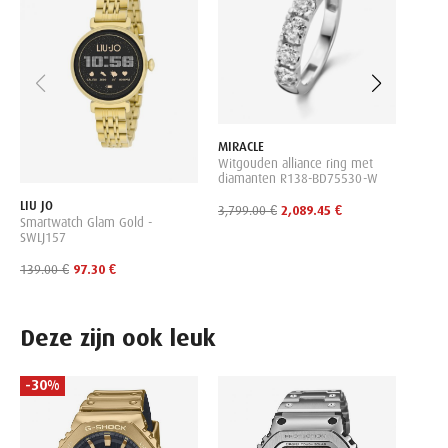
grown
P23M
1,909
MIRACLE
Witgouden alliance ring met
diamanten R138-BD75530-W
LIU JO
3,799.00 €
2,089.45 €
Smartwatch Glam Gold -
SWLJ157
139.00 €
97.30 €
Deze zijn ook leuk
-30%
CITIZ
Heren
Autom
55E