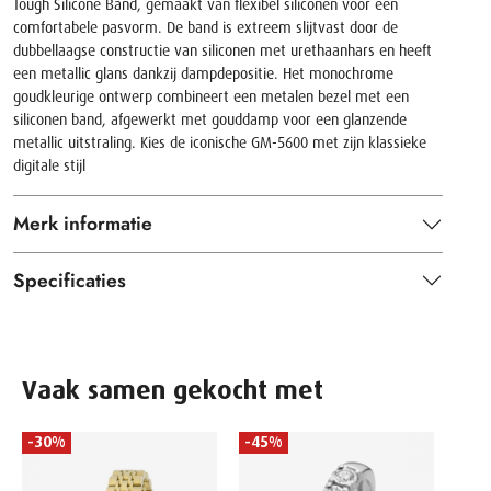
Tough Silicone Band, gemaakt van flexibel siliconen voor een
comfortabele pasvorm. De band is extreem slijtvast door de
dubbellaagse constructie van siliconen met urethaanhars en heeft
een metallic glans dankzij dampdepositie. Het monochrome
goudkleurige ontwerp combineert een metalen bezel met een
siliconen band, afgewerkt met gouddamp voor een glanzende
metallic uitstraling. Kies de iconische GM-5600 met zijn klassieke
digitale stijl
Merk informatie
Specificaties
Vaak samen gekocht met
-30%
-45%
-55
MILL
Geelg