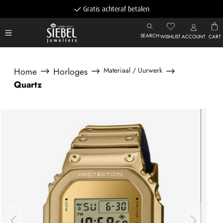
Gratis achteraf betalen
SEARCH
WISHLIST
ACCOUNT
CART
Home
Horloges
Materiaal / Uurwerk
Quartz
Afbeeldingengalerij overslaan