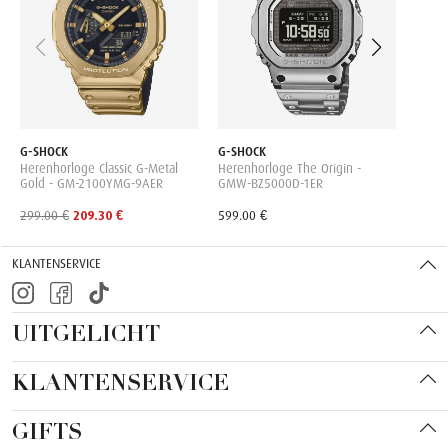
379.0
G-SHOCK
G-SHOCK
Herenhorloge Classic G-Metal
Herenhorloge The Origin -
Gold - GM-2100YMG-9AER
GMW-BZ5000D-1ER
299.00 €
209.30 €
599.00 €
KLANTENSERVICE
UITGELICHT
KLANTENSERVICE
GIFTS