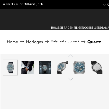
WINKELS & OPENINGSTIJDEN
G
HOME
SIERADEN
RINGEN
OORBELLEN
DIAM
Home
Horloges
Materiaal / Uurwerk
Quartz
Afbeeldingengalerij overslaan