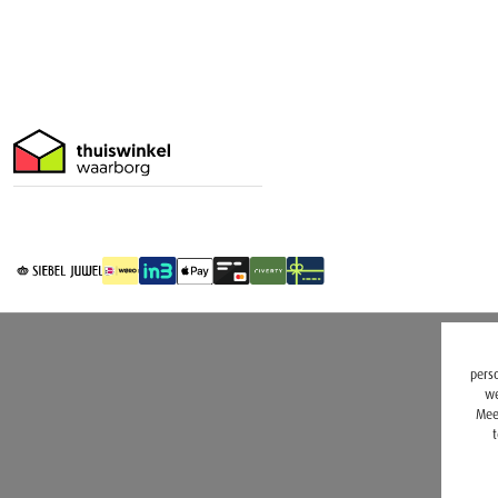
perso
we
Mee
t