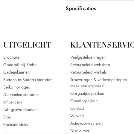
Specificaties
UITGELICHT
KLANTENSERVI
Brochure
Veelgestelde vragen
Goudruil bij Siebel
Retourbeleid webshop
Cadeaukaarten
Retourbeleid winkels
Buddha to Buddha sieraden
Trouwringen & verlovingsringen -
Maak een afspraak!
Seiko horloges
Oorgaatjes prikken
Diamanten sieraden
Openingstijden
Influencers
Contact
Lab grown diamant
Winkels
Blog
Actievoorwaarden
Poetsmiddelen
Disclaimer