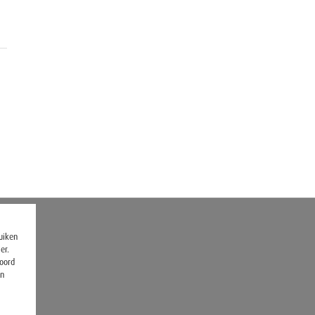
ruiken
er.
koord
en