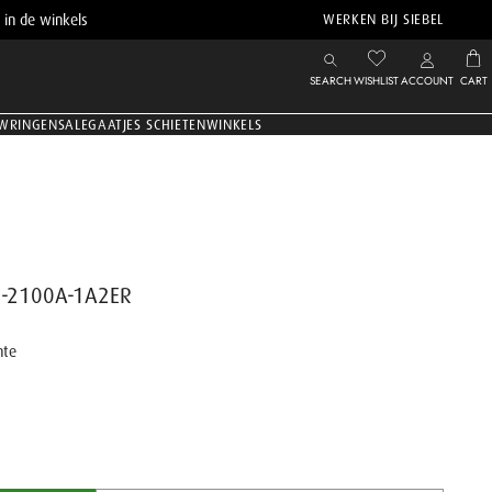
 in de winkels
WERKEN BIJ SIEBEL
SEARCH
WISHLIST
ACCOUNT
CART
WRINGEN
SALE
GAATJES SCHIETEN
WINKELS
BM-2100A-1A2ER
nte