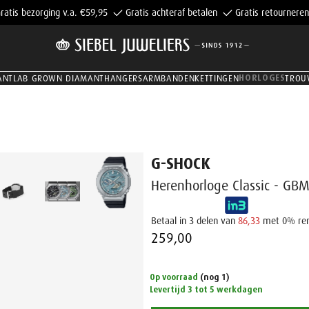
ratis bezorging v.a. €59,95
Gratis achteraf betalen
Gratis retourneren
HORLOGES
ANT
LAB GROWN DIAMANT
HANGERS
ARMBANDEN
KETTINGEN
TROU
G-SHOCK
Herenhorloge Classic - G
Betaal in 3 delen van
86,33
met 0% re
259,00 ‌
Op voorraad
(nog 1)
Levertijd 3 tot 5 werkdagen