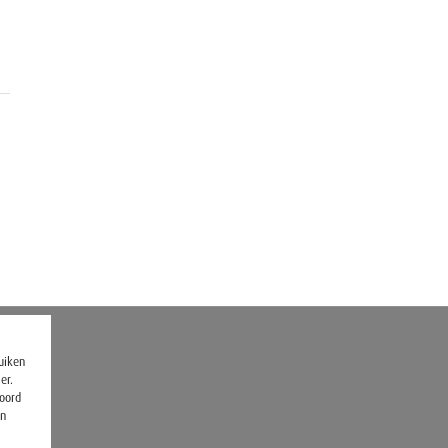
ruiken
er.
koord
en