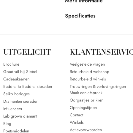
Merk informatie
Specificaties
UITGELICHT
KLANTENSERVI
Brochure
Veelgestelde vragen
Goudruil bij Siebel
Retourbeleid webshop
Cadeaukaarten
Retourbeleid winkels
Buddha to Buddha sieraden
Trouwringen & verlovingsringen -
Maak een afspraak!
Seiko horloges
Oorgaatjes prikken
Diamanten sieraden
Openingstijden
Influencers
Contact
Lab grown diamant
Winkels
Blog
Actievoorwaarden
Poetsmiddelen