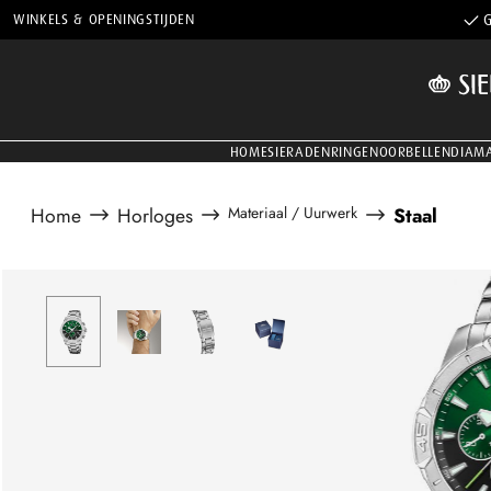
WINKELS & OPENINGSTIJDEN
G
HOME
SIERADEN
RINGEN
OORBELLEN
DIAM
Home
Horloges
Materiaal / Uurwerk
Staal
Afbeeldingengalerij overslaan