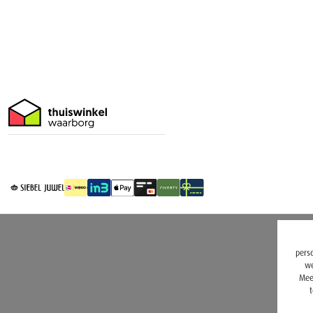
perso
we
Mee
t