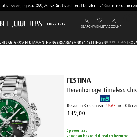
ratis bezorging v.a. €59,95
Gratis achteraf betalen
Gratis retourneren
42
SEARCH
WISHLIST
ACCOUNT
HORLOGES
ANT
LAB GROWN DIAMANT
HANGERS
ARMBANDEN
KETTINGEN
TROU
FESTINA
Herenhorloge Timeless Chr
Betaal in 3 delen van
49,67
met 0% re
149,00 ‌
Op voorraad
Vandaag besteld dinsdag bezorgd