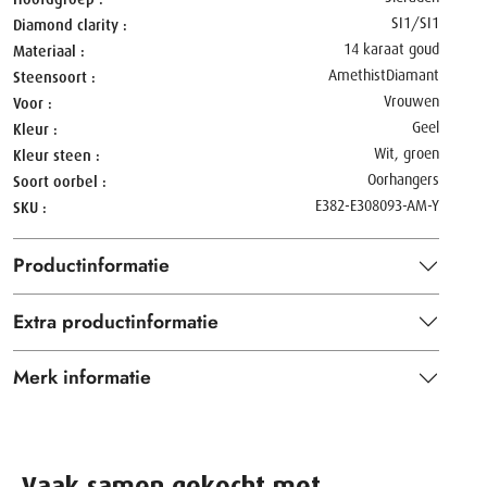
SI1/SI1
Diamond clarity
14 karaat goud
Materiaal
Amethist
Diamant
Steensoort
Vrouwen
Voor
Geel
Kleur
Wit, groen
Kleur steen
Oorhangers
Soort oorbel
E382-E308093-AM-Y
SKU
Productinformatie
Extra productinformatie
Merk informatie
Vaak samen gekocht met