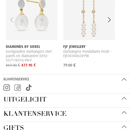
plated
zirko
59.99
DIAMONDS BY SIEBEL
FJF JEWELLERY
Geelgouden oorhangers met
Oorhangers Pendulums Pearl -
parels en diamanten E092-
FJF0030063YPW
55711E016-PR-Y
869.00 €
477.95 €
79.00 €
KLANTENSERVICE
UITGELICHT
KLANTENSERVICE
GIFTS