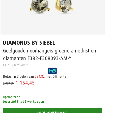
DIAMONDS BY SIEBEL
Geelgouden oorhangers groene amethist en
diamanten E382-E308093-AM-Y
E382-E308093-AM-Y
Betaal in 3 delen van
384,82
met 0% rente
1 154,45 ‌
2 099,00 ‌
Op voorraad
Levertijd 3 tot 5 werkdagen
IN DE WINKELMAND