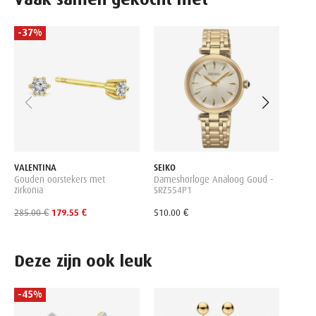
-37%
ROSEF
Dames
Gold 
ST05
159.0
VALENTINA
SEIKO
Gouden oorstekers met
Dameshorloge Analoog Goud -
zirkonia
SRZ554P1
285.00 €
179.55 €
510.00 €
Deze zijn ook leuk
-45%
PURE
Oorha