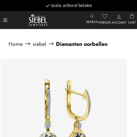
Gratis achteraf betalen
SEARCH
WISHLIST
ACCOUNT
CART
Home
siebel
Diamanten oorbellen
Afbeeldingengalerij overslaan