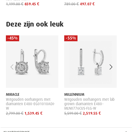
1,199.00 €
659.45 €
789.00 €
497.07 €
Deze zijn ook leuk
-45%
-55%
-50
ISABE
Zilve
topaa
diama
LG
369.0
MIRACLE
MILLENNIUM
Witgouden oorhangers met
Witgouden oorhangers met lab
diamanten E480-EG01010ADI-
grown diamanten E480-
W
MLN0776CUS-FLG-W
2,799.00 €
1,539.45 €
5,599.00 €
2,519.55 €