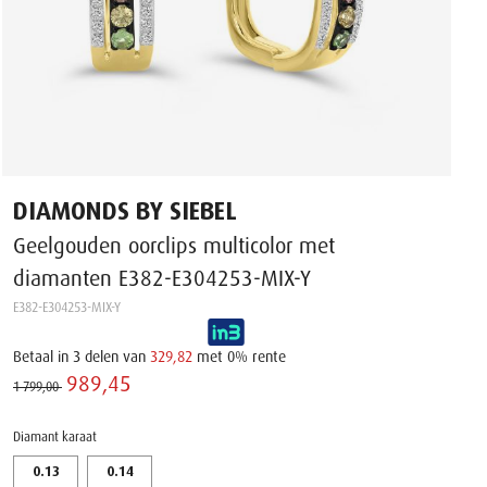
DIAMONDS BY SIEBEL
Geelgouden oorclips multicolor met
diamanten E382-E304253-MIX-Y
E382-E304253-MIX-Y
Betaal in 3 delen van
329,82
met 0% rente
989,45 ‌
1 799,00 ‌
Diamant karaat
0.13
0.14