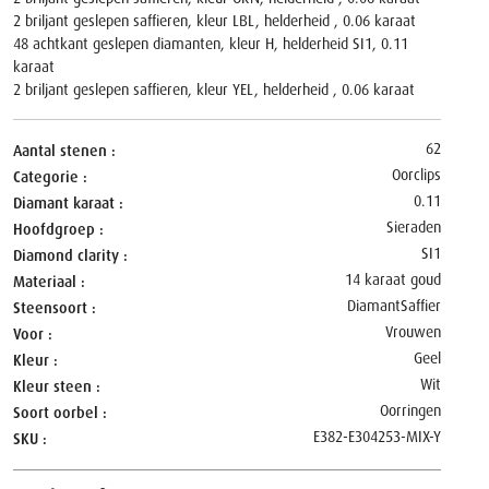
2 briljant geslepen saffieren, kleur LBL, helderheid , 0.06 karaat
48 achtkant geslepen diamanten, kleur H, helderheid SI1, 0.11
karaat
2 briljant geslepen saffieren, kleur YEL, helderheid , 0.06 karaat
62
Aantal stenen
Oorclips
Categorie
0.11
Diamant karaat
Sieraden
Hoofdgroep
SI1
Diamond clarity
14 karaat goud
Materiaal
Diamant
Saffier
Steensoort
Vrouwen
Voor
Geel
Kleur
Wit
Kleur steen
Oorringen
Soort oorbel
E382-E304253-MIX-Y
SKU