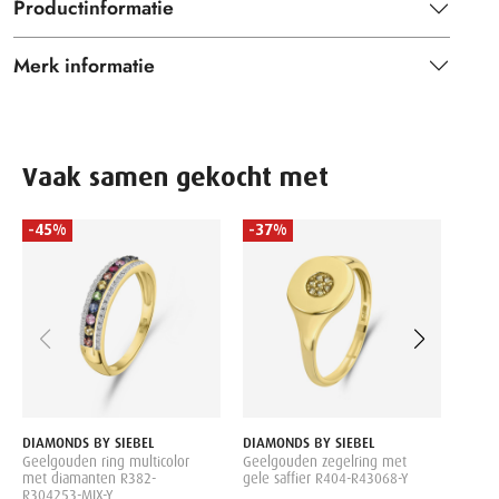
Productinformatie
Merk informatie
Vaak samen gekocht met
-45%
-37%
-45
DIAM
Geelg
diam
1,149
DIAMONDS BY SIEBEL
DIAMONDS BY SIEBEL
Geelgouden ring multicolor
Geelgouden zegelring met
met diamanten R382-
gele saffier R404-R43068-Y
R304253-MIX-Y