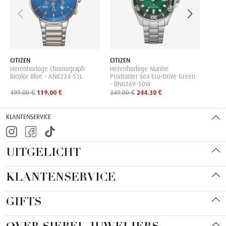
349.0
CITIZEN
CITIZEN
Herenhorloge Chronograph
Herenhorloge Marine
Bicolor Blue - AN8224-51L
Promaster Sea Eco-Drive Green
- BN0269-50W
199.00 €
119.00 €
349.00 €
244.30 €
KLANTENSERVICE
UITGELICHT
KLANTENSERVICE
GIFTS