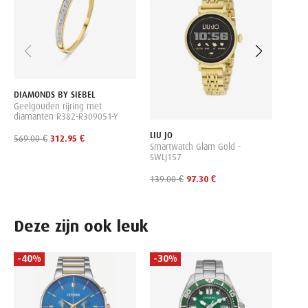
Y
879.0
DIAMONDS BY SIEBEL
Geelgouden rijring met
diamanten R382-R309051-Y
LIU JO
569.00 €
312.95 €
Smartwatch Glam Gold -
SWLJ157
139.00 €
97.30 €
Deze zijn ook leuk
-40%
-30%
-50
JACQ
Heren
Chron