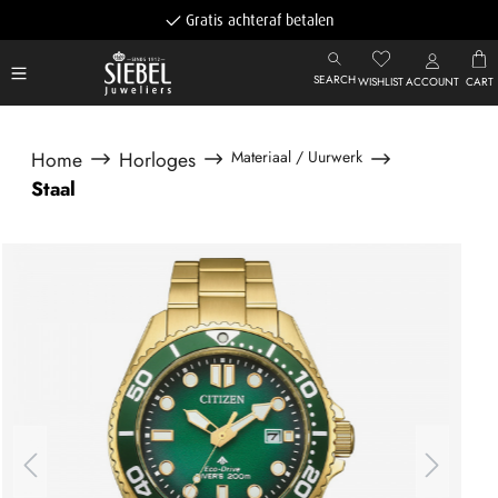
Gratis achteraf betalen
SEARCH
WISHLIST
ACCOUNT
CART
Home
Horloges
Materiaal / Uurwerk
Staal
Afbeeldingengalerij overslaan