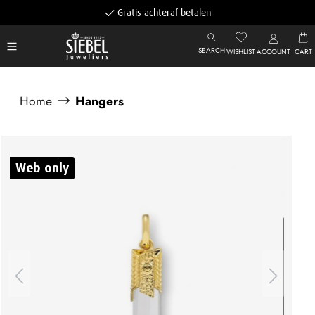
Gratis achteraf betalen
SEARCH
WISHLIST
ACCOUNT
CART
Home
Hangers
Afbeeldingengalerij overslaan
Web only