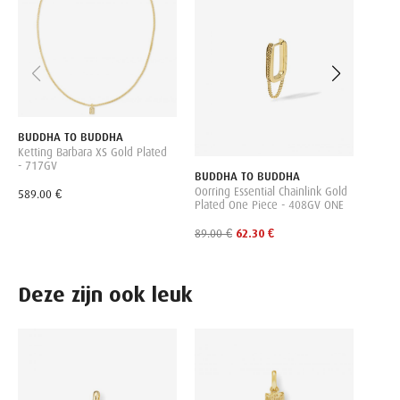
809G
159.0
BUDDHA TO BUDDHA
Ketting Barbara XS Gold Plated
- 717GV
BUDDHA TO BUDDHA
Oorring Essential Chainlink Gold
589.00 €
Plated One Piece - 408GV ONE
89.00 €
62.30 €
Deze zijn ook leuk
-45
DIAM
Geelg
diama
PR-Y