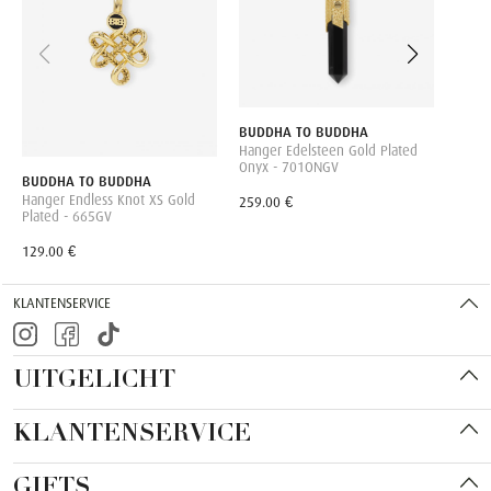
369.0
BUDDHA TO BUDDHA
Hanger Edelsteen Gold Plated
Onyx - 701ONGV
BUDDHA TO BUDDHA
Hanger Endless Knot XS Gold
259.00 €
Plated - 665GV
129.00 €
KLANTENSERVICE
UITGELICHT
KLANTENSERVICE
GIFTS