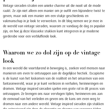
Vintage sieraden stralen een unieke charme uit die nooit uit de mode
raakt. Ze zijn niet alleen een manier om je outfit een bijzondere twist te
geven, maar ook een manier om een stukje geschiedenis en
vakmanschap in je look te verwerken. In dit blog nemen we je mee in
de wereld van vintage sieraden, waarom ze vandaag de dag zo populair
zijn, en hoe jij deze klassieke stukken kunt integreren in je moderne
garderobe voor een verbluffende look.
Waarom we zo dol zijn op de vintage
look
In een wereld die voortdurend in beweging is, zoeken veel mensen naar
manieren om even te ontsnappen aan de dagelijkse hectiek. Escapisme
is de kunst van het loskomen van de realiteit en het omarmen van een
fantasiewereld, waar je je kunt verliezen in verhalen, herinneringen en
dromen. Vintage inspired sieraden spelen een grote rol in dit proces van
ontsnappen. Ze brengen ons naar vervlogen tijden, herinneren ons aan
de eenvoud van het verleden en geven ons de kans om even weg te
dromen naar een andere wereld. Vintage inspired sieraden zijn stukken
die geïnspireerd zijn door de elegantie en charme van vroegere tijden,