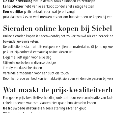
Goede afwerking
ziet in details zoals sluitingen en zettingen
Lang plezier
hebt van je aankoop zonder snel slijtage te zien
Een eerlijke prijs
betaalt voor wat je ontvangt
Juist daarom kiezen veel mensen ervoor om hun sieraden te kopen bij een g
Sieraden online kopen bij Siebel
Online sieraden kopen is tegenwoordig net zo vertrouwd als een bezoek aan 
bekende juweliersketen.
De collectie bestaat uit uiteenlopende stijlen en materialen. Of je nu op zoek
Je kunt bijvoorbeeld eenvoudig online kiezen uit:
Elegante
kettingen
voor elke dag
Stijlvolle
oorbellen
in diverse designs
Trendy en klassieke
ringen
Verfijnde
armbanden
voor een subtiele touch
Door het brede aanbod kun je makkelijk sieraden vinden die passen bij versc
Wat maakt de prijs-kwaliteitver
Een goede prijs-kwaliteitverhouding ontstaat door een combinatie van fact
Enkele redenen waarom klanten hier graag hun sieraden kopen:
Betrouwbare materialen
zoals sterling zilver en goud