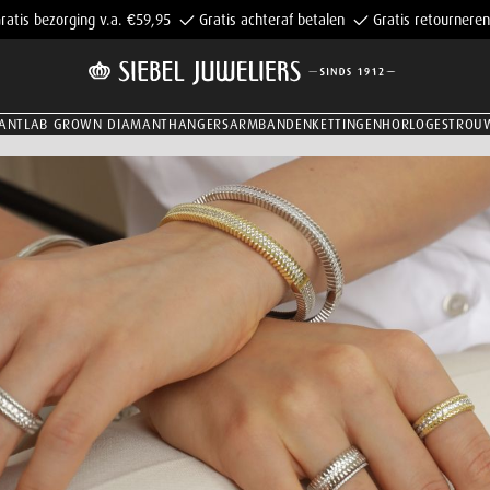
ratis bezorging v.a. €59,95
Gratis achteraf betalen
Gratis retourneren
ANT
LAB GROWN DIAMANT
HANGERS
ARMBANDEN
KETTINGEN
HORLOGES
TROU