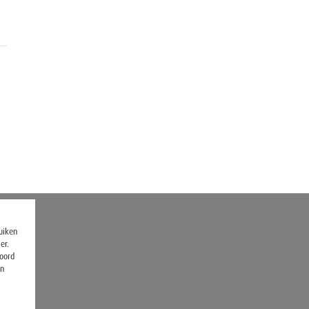
ruiken
er.
koord
en