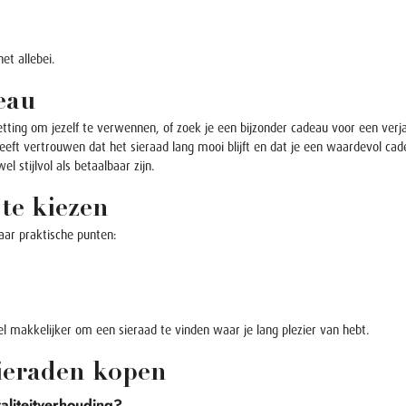
het allebei.
deau
tting om jezelf te verwennen, of zoek je een bijzonder cadeau voor een verja
eeft vertrouwen dat het sieraad lang mooi blijft en dat je een waardevol cad
l stijlvol als betaalbaar zijn.
 te kiezen
aar praktische punten:
el makkelijker om een sieraad te vinden waar je lang plezier van hebt.
sieraden kopen
aliteitverhouding?