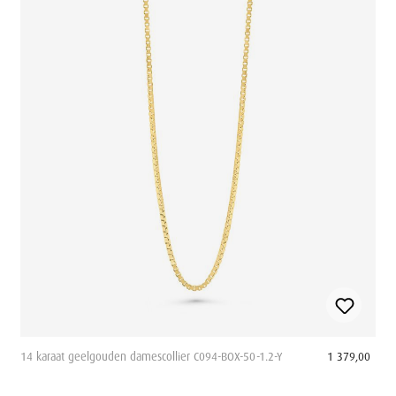
14 karaat geelgouden damescollier C094-BOX-50-1.2-Y
1 379,00