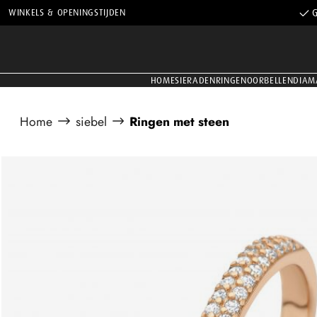
WINKELS & OPENINGSTIJDEN
G
HOME
SIERADEN
RINGEN
OORBELLEN
DIAM
Home
siebel
Ringen met steen
Afbeeldingengalerij overslaan