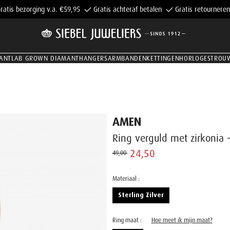
ratis bezorging v.a. €59,95
Gratis achteraf betalen
Gratis retourneren
ANT
LAB GROWN DIAMANT
HANGERS
ARMBANDEN
KETTINGEN
HORLOGES
TROU
AMEN
Ring verguld met zirkonia 
24,50 ‌
49,00 ‌
Materiaal :
Sterling Zilver
Ring maat :
Hoe meet ik mijn maat?