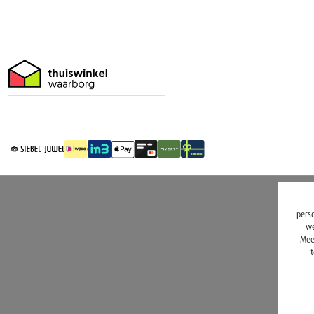
perso
we
Mee
t