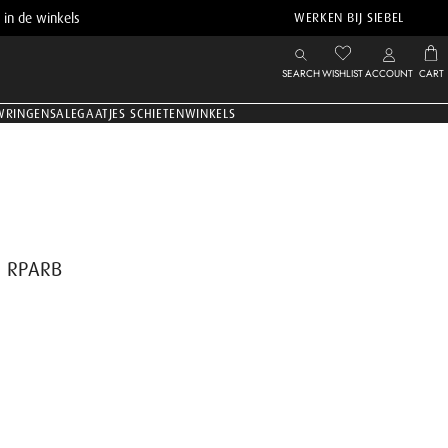
 in de winkels
WERKEN BIJ SIEBEL
SEARCH
WISHLIST
ACCOUNT
CART
WRINGEN
SALE
GAATJES SCHIETEN
WINKELS
- RPARB