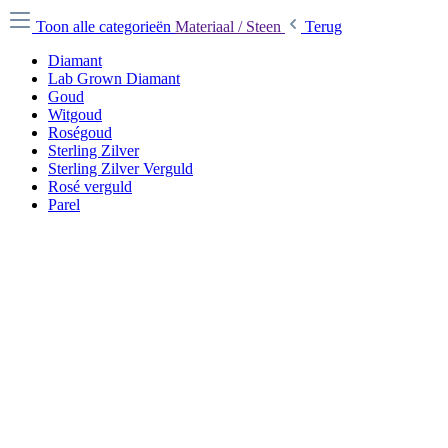
Toon alle categorieën
Materiaal / Steen
Terug
Diamant
Lab Grown Diamant
Goud
Witgoud
Roségoud
Sterling Zilver
Sterling Zilver Verguld
Rosé verguld
Parel