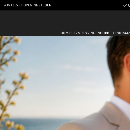
WINKELS & OPENINGSTIJDEN
G
HOME
SIERADEN
RINGEN
OORBELLEN
DIAM