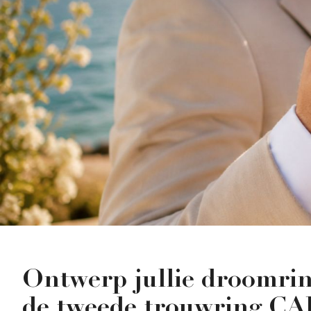
Ontwerp jullie droomrin
de tweede trouwring C