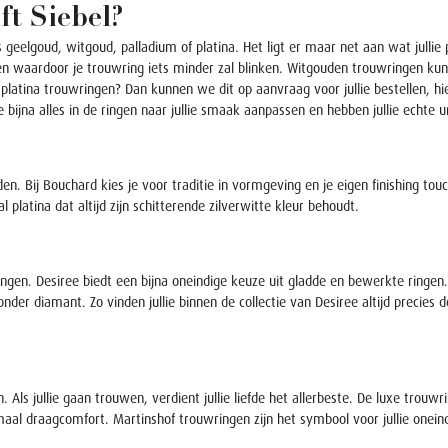
t Siebel?
s geelgoud, witgoud, palladium of platina. Het ligt er maar net aan wat jullie
n waardoor je trouwring iets minder zal blinken. Witgouden trouwringen kun
ste platina trouwringen? Dan kunnen we dit op aanvraag voor jullie bestellen, h
bijna alles in de ringen naar jullie smaak aanpassen en hebben jullie echte un
en. Bij Bouchard kies je voor traditie in vormgeving en je eigen finishing to
platina dat altijd zijn schitterende zilverwitte kleur behoudt.
ringen. Desiree biedt een bijna oneindige keuze uit gladde en bewerkte ringen
er diamant. Zo vinden jullie binnen de collectie van Desiree altijd precies de 
n. Als jullie gaan trouwen, verdient jullie liefde het allerbeste. De luxe t
aal draagcomfort. Martinshof trouwringen zijn het symbool voor jullie oneind