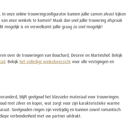
 In onze online trouwringconfigurator kunnen jullie samen alvast kijken
én van onze winkels te komen? Maak dan snel jullie trouwring afspraak
dit mogelijk is en verwelkomt jullie graag zo snel mogelijk!
iseren over de trouwringen van Bouchard, Desiree en Martinshof. Bekijk
tad
. Bekijk
het volledige winkeloverzicht
voor alle vestigingen en
eranderd, blijft geelgoud het klassieke materiaal voor trouwringen.
goud met zilver en koper, wat zorgt voor zijn karakteristieke warme
 karaat. Geelgouden ringen zijn veelzijdig en kunnen zowel romantisch
de diepe verbondenheid met uw partner uitdrukt.