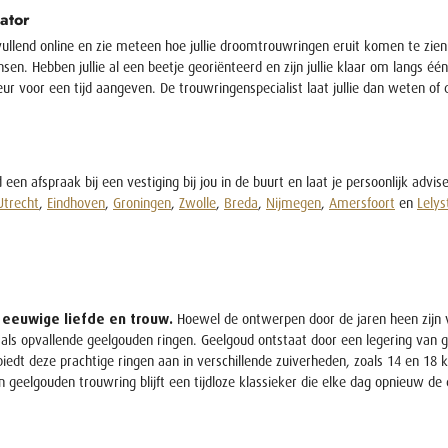
ator
ullend online en zie meteen hoe jullie droomtrouwringen eruit komen te zien.
sen. Hebben jullie al een beetje georiënteerd en zijn jullie klaar om langs é
eur voor een tijd aangeven. De trouwringenspecialist laat jullie dan weten of 
 een afspraak bij een vestiging bij jou in de buurt en laat je persoonlijk adv
Utrecht
,
Eindhoven
,
Groningen
,
Zwolle
,
Breda
,
Nijmegen
,
Amersfoort
en
Lelys
 eeuwige liefde en trouw.
Hoewel de ontwerpen door de jaren heen zijn v
 als opvallende geelgouden ringen. Geelgoud ontstaat door een legering van 
 biedt deze prachtige ringen aan in verschillende zuiverheden, zoals 14 en 18
en geelgouden trouwring blijft een tijdloze klassieker die elke dag opnieuw 