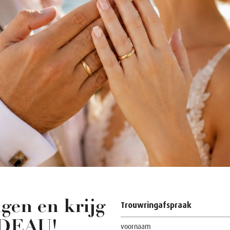
gen en krijg
Trouwringafspraak
ADEAU!
voornaam